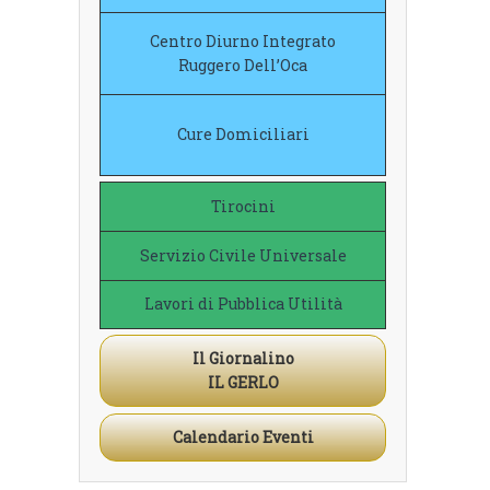
Centro Diurno Integrato
Ruggero Dell’Oca
Cure Domiciliari
Tirocini
Servizio Civile Universale
Lavori di Pubblica Utilità
Il Giornalino
IL GERLO
Calendario Eventi