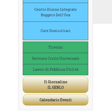
Centro Diurno Integrato
Ruggero Dell’Oca
Cure Domiciliari
Tirocini
Servizio Civile Universale
Lavori di Pubblica Utilità
Il Giornalino
IL GERLO
Calendario Eventi