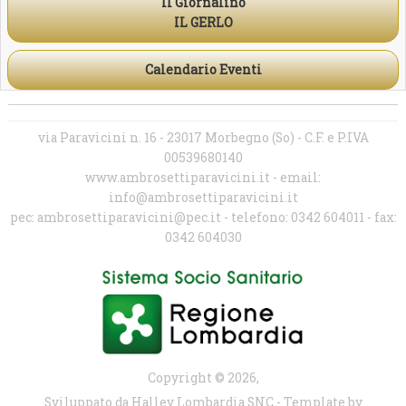
Il Giornalino
IL GERLO
Calendario Eventi
via Paravicini n. 16 - 23017 Morbegno (So) - C.F. e P.IVA
00539680140
www.ambrosettiparavicini.it - email:
info@ambrosettiparavicini.it
pec: ambrosettiparavicini@pec.it - telefono: 0342 604011 - fax:
0342 604030
Copyright © 2026,
Sviluppato da Halley Lombardia SNC - Template by