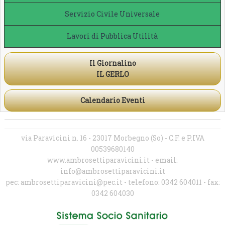
Servizio Civile Universale
Lavori di Pubblica Utilità
Il Giornalino
IL GERLO
Calendario Eventi
via Paravicini n. 16 - 23017 Morbegno (So) - C.F. e P.IVA
00539680140
www.ambrosettiparavicini.it - email:
info@ambrosettiparavicini.it
pec: ambrosettiparavicini@pec.it - telefono: 0342 604011 - fax:
0342 604030